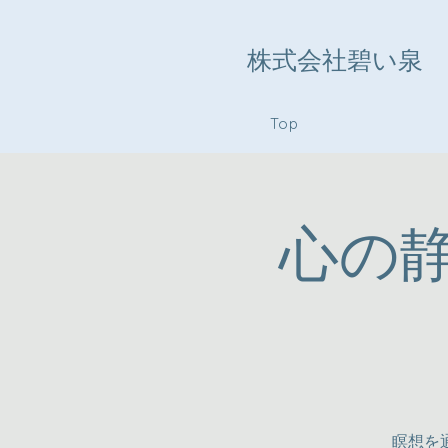
株式会社碧い泉
Top
心の
瞑想を