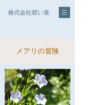
株式会社碧い泉
メアリの冒険